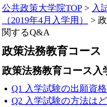
公共政策大学院TOP
>
入
（2019年4月入学用）
> 
関するQ&A
政策法務教育コース（
政策法務教育コース入
Q1 入学試験の出願資
Q2 入学試験の方法は