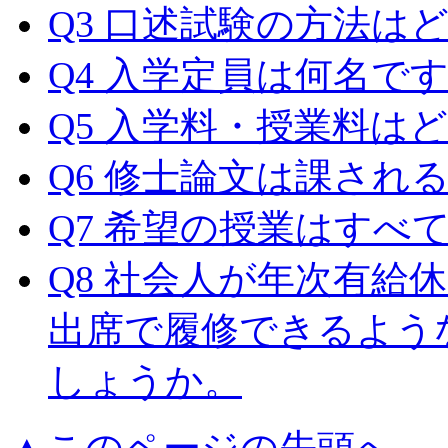
Q3 口述試験の方法は
Q4 入学定員は何名で
Q5 入学料・授業料は
Q6 修士論文は課され
Q7 希望の授業はすべ
Q8 社会人が年次有給
出席で履修できるよう
しょうか。
▲このページの先頭へ