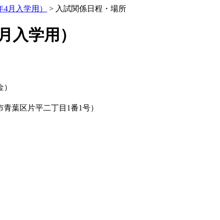
年4月入学用）
> 入試関係日程・場所
4月入学用）
金）
青葉区片平二丁目1番1号）