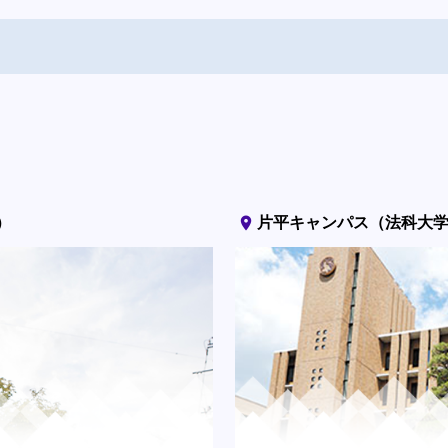
place
）
片平キャンパス（法科大