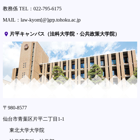
教務係 TEL：022-795-6175
MAIL：law-kyom[@]grp.tohoku.ac.jp
place
片平キャンパス（法科大学院・公共政策大学院）
〒980-8577
仙台市青葉区片平二丁目1-1
東北大学大学院