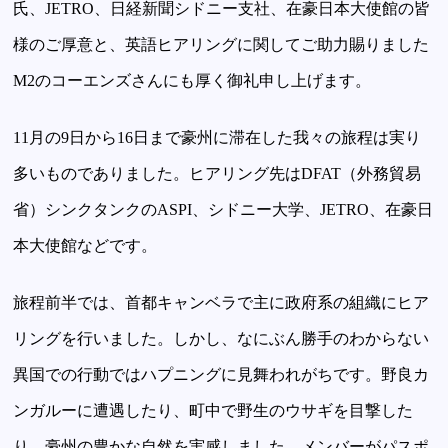
氏、JETRO、日経新聞シドニー支社、在豪日本大使館の皆
様のご厚意と、英語ヒアリングに関してご助力賜りました
M2のコーエンズさんにも厚く御礼申し上げます。
11月の9日から16日まで豪州に滞在した我々の旅程は実り
多いものでありました。ヒアリング先はDFAT（外務貿易
省）シンクタンクのASPI、シドニー大学、JETRO、在豪日
本大使館などです。
旅程前半では、首都キャンベラで主に政府系の組織にヒア
リングを行いました。しかし、なにぶん勝手のわからない
異国での行動ではハプニングに見舞われがちです。野良カ
ンガルーに遭遇したり、町中で野生のウサギを目撃した
り、豪州の豊かな自然を実感しました。メンバーがパスポ