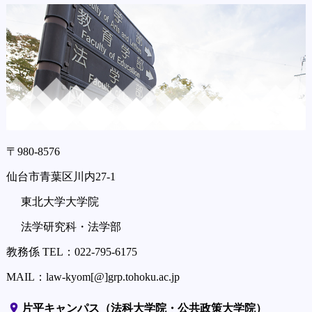
〒980-8576
仙台市青葉区川内27-1
東北大学大学院
法学研究科・法学部
教務係 TEL：022-795-6175
MAIL：law-kyom[@]grp.tohoku.ac.jp
place
片平キャンパス（法科大学院・公共政策大学院）