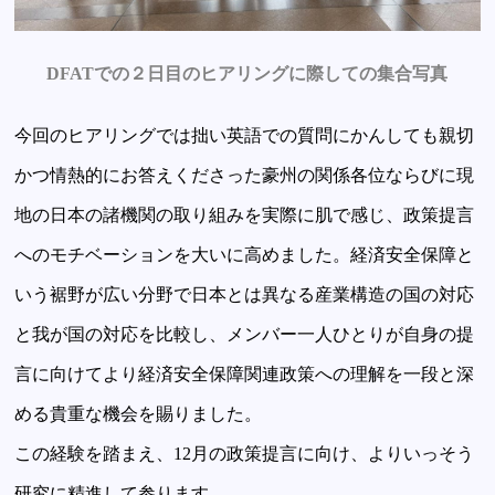
DFATでの２日目のヒアリングに際しての集合写真
今回のヒアリングでは拙い英語での質問にかんしても親切
かつ情熱的にお答えくださった豪州の関係各位ならびに現
地の日本の諸機関の取り組みを実際に肌で感じ、政策提言
へのモチベーションを大いに高めました。経済安全保障と
いう裾野が広い分野で日本とは異なる産業構造の国の対応
と我が国の対応を比較し、メンバー一人ひとりが自身の提
言に向けてより経済安全保障関連政策への理解を一段と深
める貴重な機会を賜りました。
この経験を踏まえ、12月の政策提言に向け、よりいっそう
研究に精進して参ります。