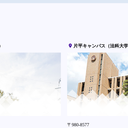
place
）
片平キャンパス（法科大
〒980-8577