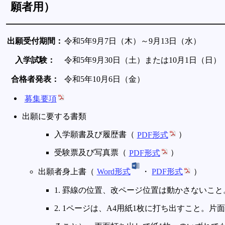
願者用）
出願受付期間：
令和5年9月7日（木）～9月13日（水）
入学試験：
令和5年9月30日（土）または10月1日（日）
合格者発表：
令和5年10月6日（金）
募集要項
出願に要する書類
入学願書及び履歴書（
PDF形式
）
受験票及び写真票（
PDF形式
）
出願者身上書（
Word形式
・
PDF形式
）
1. 罫線の位置、改ページ位置は動かさないこと
2. 1ページは、A4用紙1枚に打ち出すこと。