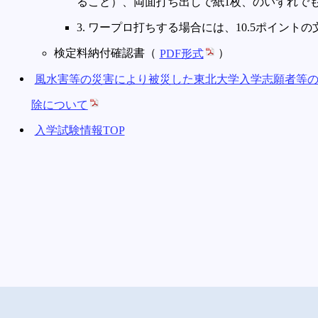
ること）、両面打ち出しで紙1枚、のいずれで
3. ワープロ打ちする場合には、10.5ポイント
検定料納付確認書（
PDF形式
）
風水害等の災害により被災した東北大学入学志願者等の2
除について
入学試験情報TOP