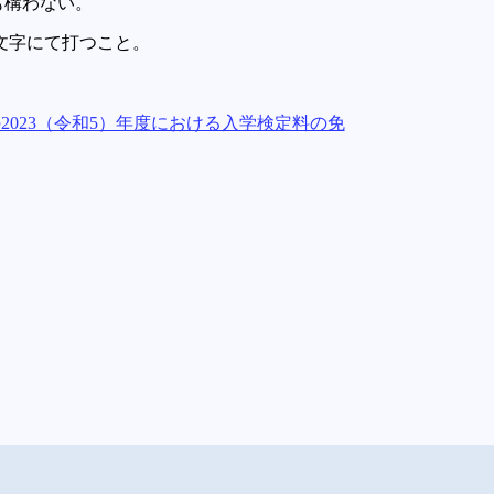
も構わない。
の文字にて打つこと。
023（令和5）年度における入学検定料の免