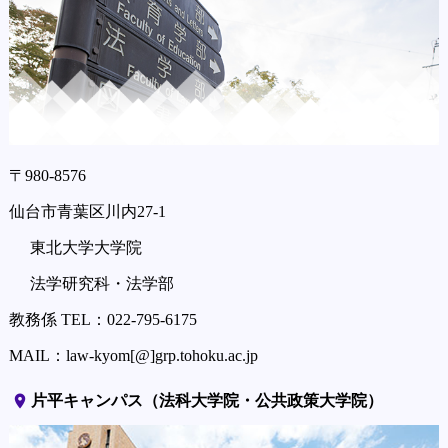
〒980-8576
仙台市青葉区川内27-1
東北大学大学院
法学研究科・法学部
教務係 TEL：022-795-6175
MAIL：law-kyom[@]grp.tohoku.ac.jp
place
片平キャンパス（法科大学院・公共政策大学院）