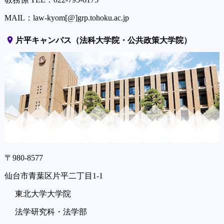
MAIL：law-kyom[@]grp.tohoku.ac.jp
place
片平キャンパス（法科大学院・公共政策大学院）
〒980-8577
仙台市青葉区片平二丁目1-1
東北大学大学院
法学研究科・法学部