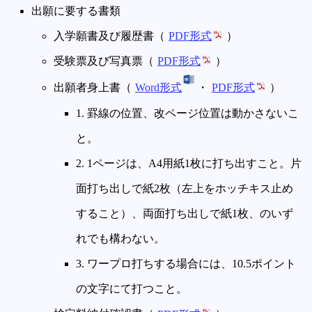
出願に要する書類
入学願書及び履歴書（
PDF形式
）
受験票及び写真票（
PDF形式
）
出願者身上書（
Word形式
・
PDF形式
）
1. 罫線の位置、改ページ位置は動かさないこ
と。
2. 1ページは、A4用紙1枚に打ち出すこと。片
面打ち出しで紙2枚（左上をホッチキス止め
すること）、両面打ち出しで紙1枚、のいず
れでも構わない。
3. ワープロ打ちする場合には、10.5ポイント
の文字にて打つこと。