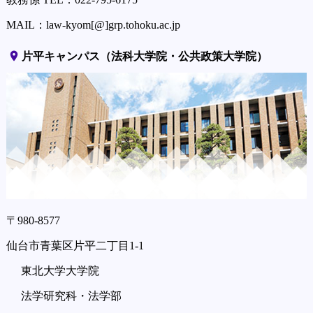
MAIL：law-kyom[@]grp.tohoku.ac.jp
place
片平キャンパス（法科大学院・公共政策大学院）
〒980-8577
仙台市青葉区片平二丁目1-1
東北大学大学院
法学研究科・法学部