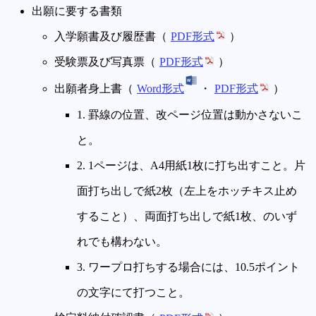
出願に要する書類
入学願書及び履歴書（
PDF形式
）
受験票及び写真票（
PDF形式
）
出願者身上書（
Word形式
・
PDF形式
）
1. 罫線の位置、改ページ位置は動かさないこ
と。
2. 1ページは、A4用紙1枚に打ち出すこと。片
面打ち出しで紙2枚（左上をホッチキス止め
すること）、両面打ち出しで紙1枚、のいず
れでも構わない。
3. ワープロ打ちする場合には、10.5ポイント
の文字にて打つこと。