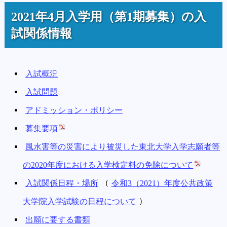
2021年4月入学用（第1期募集）の入
試関係情報
入試概況
入試問題
アドミッション・ポリシー
募集要項
風水害等の災害により被災した東北大学入学志願者等
の2020年度における入学検定料の免除について
入試関係日程・場所
（
令和3（2021）年度公共政策
大学院入学試験の日程について
）
出願に要する書類