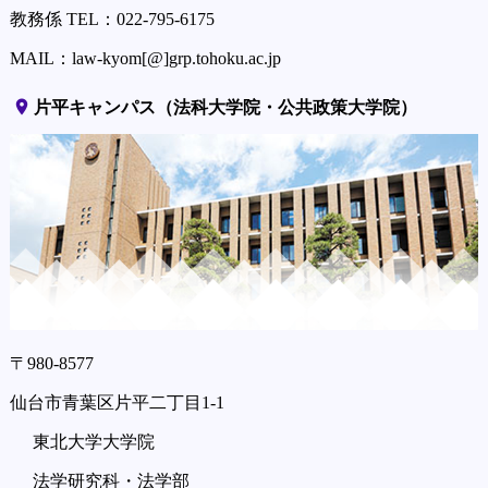
教務係 TEL：022-795-6175
MAIL：law-kyom[@]grp.tohoku.ac.jp
place
片平キャンパス（法科大学院・公共政策大学院）
〒980-8577
仙台市青葉区片平二丁目1-1
東北大学大学院
法学研究科・法学部