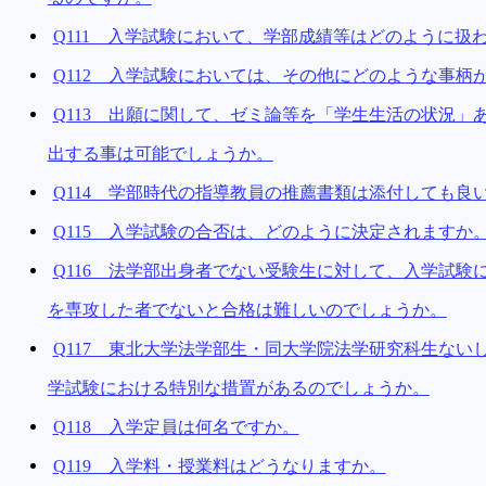
Q111 入学試験において、学部成績等はどのように扱
Q112 入学試験においては、その他にどのような事柄
Q113 出願に関して、ゼミ論等を「学生生活の状況
出する事は可能でしょうか。
Q114 学部時代の指導教員の推薦書類は添付しても良
Q115 入学試験の合否は、どのように決定されますか
Q116 法学部出身者でない受験生に対して、入学試
を専攻した者でないと合格は難しいのでしょうか。
Q117 東北大学法学部生・同大学院法学研究科生な
学試験における特別な措置があるのでしょうか。
Q118 入学定員は何名ですか。
Q119 入学料・授業料はどうなりますか。