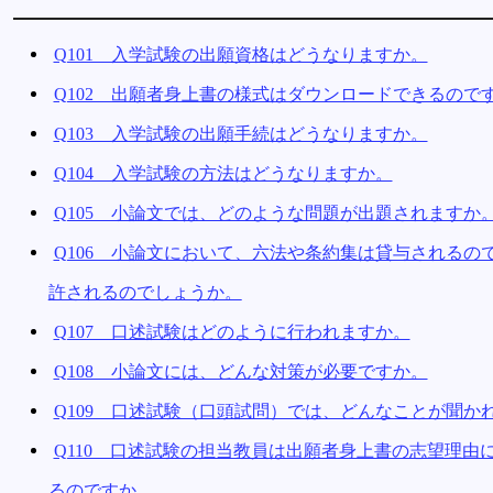
Q101 入学試験の出願資格はどうなりますか。
Q102 出願者身上書の様式はダウンロードできるので
Q103 入学試験の出願手続はどうなりますか。
Q104 入学試験の方法はどうなりますか。
Q105 小論文では、どのような問題が出題されますか
Q106 小論文において、六法や条約集は貸与される
許されるのでしょうか。
Q107 口述試験はどのように行われますか。
Q108 小論文には、どんな対策が必要ですか。
Q109 口述試験（口頭試問）では、どんなことが聞か
Q110 口述試験の担当教員は出願者身上書の志望理
るのですか。