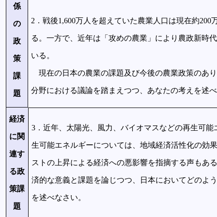
係
2．戦後1,600万人を超えていた農業人口は現在約2
の
る。一方で、近年は「攻めの農業」により農政新時代
政
いる。
策
現在の日本の農業の課題及び今後の農業政策のあり
課
分野における議論を踏まえつつ、あなたの考えを述べ
題
経済
3．近年、太陽光、風力、バイオマスなどの再生可能
に関
生可能エネルギーについては、地域経済活性化の効
連す
ストの上昇による経済への悪影響を指摘する声もあ
る政
済的な意義と課題を論じつつ、日本においてどのよ
策課
を述べなさい。
題