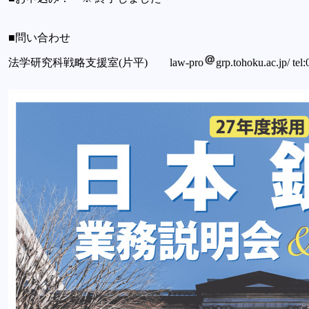
■問い合わせ
法学研究科戦略支援室(片平) law-pro
grp.tohoku.ac.jp/ te