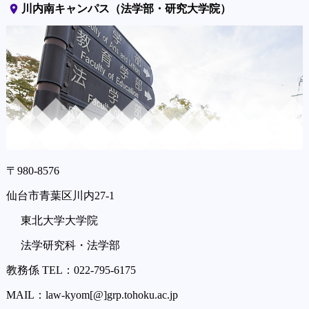
place
川内南キャンパス（法学部・研究大学院）
〒980-8576
仙台市青葉区川内27-1
東北大学大学院
法学研究科・法学部
教務係 TEL：022-795-6175
MAIL：law-kyom[@]grp.tohoku.ac.jp