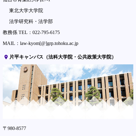
東北大学大学院
法学研究科・法学部
教務係 TEL：022-795-6175
MAIL：law-kyom[@]grp.tohoku.ac.jp
place
片平キャンパス（法科大学院・公共政策大学院）
〒980-8577