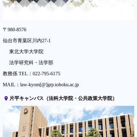
〒980-8576
仙台市青葉区川内27-1
東北大学大学院
法学研究科・法学部
教務係 TEL：022-795-6175
MAIL：law-kyom[@]grp.tohoku.ac.jp
place
片平キャンパス（法科大学院・公共政策大学院）