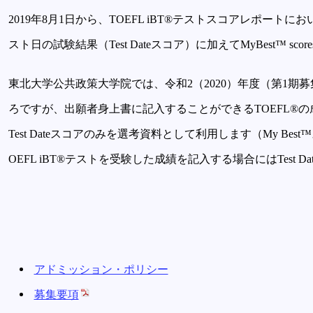
2019年8月1日から、TOEFL iBT®テストスコアレポートにおい
スト日の試験結果（Test Dateスコア）に加えてMyBest™ 
東北大学公共政策大学院では、令和2（2020）年度（第1期
ろですが、出願者身上書に記入することができるTOEFL®の成
Test Dateスコアのみを選考資料として利用します（My B
OEFL iBT®テストを受験した成績を記入する場合にはTest 
アドミッション・ポリシー
募集要項