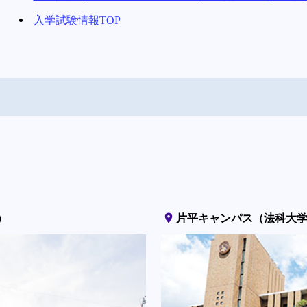
入学試験情報TOP
place
）
片平キャンパス（法科大