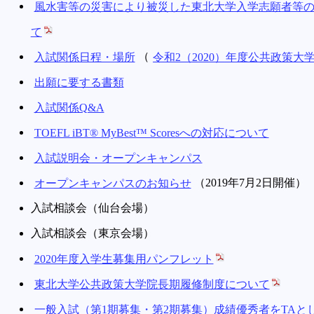
風水害等の災害により被災した東北大学入学志願者等の2
て
入試関係日程・場所
（
令和2（2020）年度公共政策
出願に要する書類
入試関係Q&A
TOEFL iBT® MyBest™ Scoresへの対応について
入試説明会・オープンキャンパス
オープンキャンパスのお知らせ
（2019年7月2日開催）
入試相談会（仙台会場）
入試相談会（東京会場）
2020年度入学生募集用パンフレット
東北大学公共政策大学院長期履修制度について
一般入試（第1期募集・第2期募集）成績優秀者をTAと