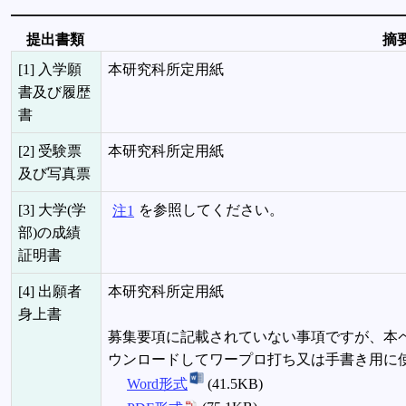
提出書類
摘
[1] 入学願
本研究科所定用紙
書及び履歴
書
[2] 受験票
本研究科所定用紙
及び写真票
[3] 大学(学
注1
を参照してください。
部)の成績
証明書
[4] 出願者
本研究科所定用紙
身上書
募集要項に記載されていない事項ですが、本
ウンロードしてワープロ打ち又は手書き用に
Word形式
(41.5KB)