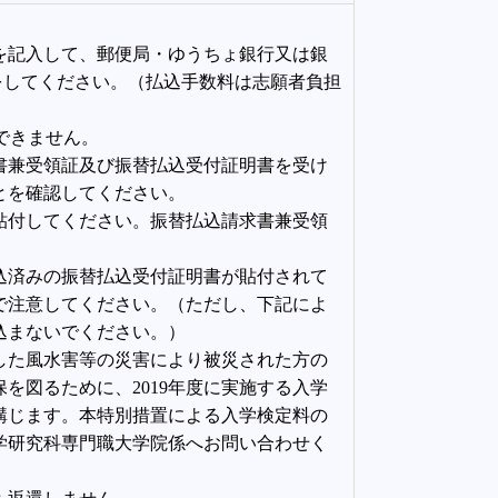
を記入して、郵便局・ゆうちょ銀行又は銀
みをしてください。（払込手数料は志願者負担
できません。
書兼受領証及び振替払込受付証明書を受け
とを確認してください。
貼付してください。振替払込請求書兼受領
込済みの振替払込受付証明書が貼付されて
で注意してください。（ただし、下記によ
込まないでください。）
生した風水害等の災害により被災された方の
を図るために、2019年度に実施する入学
講じます。本特別措置による入学検定料の
学研究科専門職大学院係へお問い合わせく