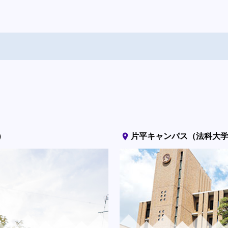
place
）
片平キャンパス（法科大