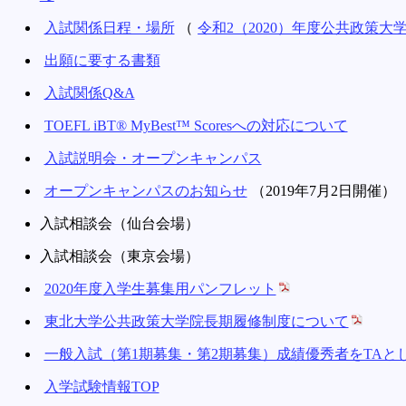
入試関係日程・場所
（
令和2（2020）年度公共政策
出願に要する書類
入試関係Q&A
TOEFL iBT® MyBest™ Scoresへの対応について
入試説明会・オープンキャンパス
オープンキャンパスのお知らせ
（2019年7月2日開催）
入試相談会（仙台会場）
入試相談会（東京会場）
2020年度入学生募集用パンフレット
東北大学公共政策大学院長期履修制度について
一般入試（第1期募集・第2期募集）成績優秀者をTAと
入学試験情報TOP