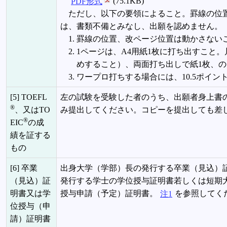
PDF形式
(75.1KB)
ただし、以下の要領によること。罫線の位置
は、書類不備とみなし、出願を認めません。
罫線の位置、改ページ位置は動かさない
1ページは、A4用紙1枚に打ち出すこと
めすること）、両面打ち出しで紙1枚、
ワープロ打ちする場合には、10.5ポイ
[5] TOEFL
左の試験を受験した者のうち、出願者身上書
®
、又はTO
み提出してください。コピーを提出しても差
®
EIC
の成
績を証する
もの
[6] 卒業
出身大学（学部）長の発行する卒業（見込）
（見込）証
発行する学士の学位授与証明書若しくは短期
明書又は学
授与申請（予定）証明書。
注1
を参照してく
位授与（申
請）証明書