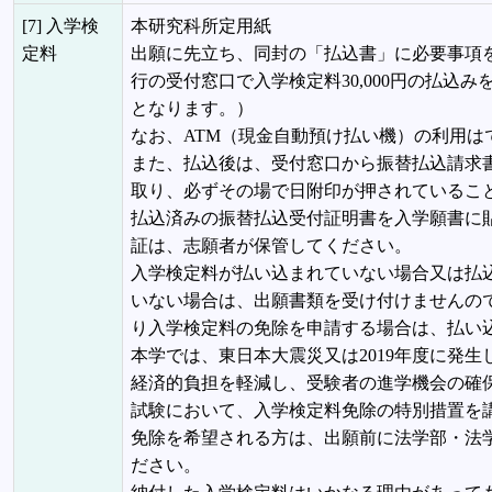
[7] 入学検
本研究科所定用紙
定料
出願に先立ち、同封の「払込書」に必要事項
行の受付窓口で入学検定料30,000円の払込
となります。）
なお、ATM（現金自動預け払い機）の利用は
また、払込後は、受付窓口から振替払込請求
取り、必ずその場で日附印が押されているこ
払込済みの振替払込受付証明書を入学願書に
証は、志願者が保管してください。
入学検定料が払い込まれていない場合又は払
いない場合は、出願書類を受け付けませんの
り入学検定料の免除を申請する場合は、払い
本学では、東日本大震災又は2019年度に発
経済的負担を軽減し、受験者の進学機会の確保
試験において、入学検定料免除の特別措置を
免除を希望される方は、出願前に法学部・法
ださい。