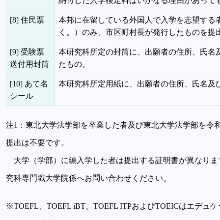
納付した入学検定料はいかなる理由があって
[8] 住民票
本邦に在留している外国人で入学を志望する者
く。）のみ、市区町村長が発行したものを提
[9] 受験票
本研究科所定の封筒に、出願者の住所、氏名及
送付用封筒
たもの。
[10] あて名
本研究科所定用紙に、出願者の住所、氏名及
シール
注1：東北大学法学部を卒業した者及び東北大学法学部を令和2年
提出は不要です。
大学（学部）に編入学した者は提出する証明書が異なりま
究科専門職大学院係へお問い合わせください。
※TOEFL、TOEFL iBT、TOEFL ITPおよびTOEIC