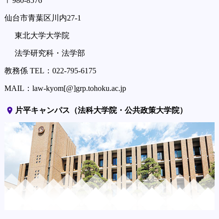
〒980-8576
仙台市青葉区川内27-1
東北大学大学院
法学研究科・法学部
教務係 TEL：022-795-6175
MAIL：law-kyom[@]grp.tohoku.ac.jp
place
片平キャンパス（法科大学院・公共政策大学院）